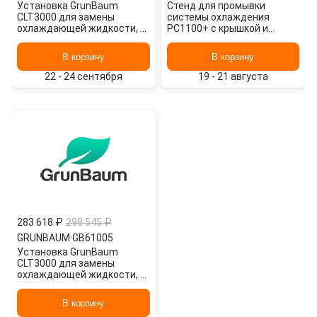
Установка GrunBaum
Стенд для промывки
CLT3000 для замены
системы охлаждения
охлаждающей жидкости, с
PC1100+ с крышкой и
функцией промывки
переходниками PC1100+
GB61005
FULL ТЕХСТЕНД
В корзину
В корзину
22 - 24 сентября
19 - 21 августа
283 618 ₽
298 545 ₽
GRUNBAUM
·
GB61005
Установка GrunBaum
CLT3000 для замены
охлаждающей жидкости, с
функцией промывки
GB61005
В корзину