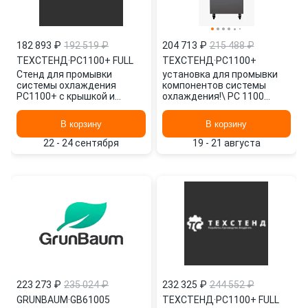
182 893 ₽
192 519 ₽
204 713 ₽
215 488 ₽
ТЕХСТЕНД
·
PC1100+ FULL
ТЕХСТЕНД
·
PC1100+
Стенд для промывки
установка для промывки
системы охлаждения
компонентов системы
PC1100+ с крышкой и
охлаждения!\ PC 1100
переходниками PC1100+
ТЕХСТЕНД
FULL ТЕХСТЕНД
В корзину
В корзину
22 - 24 сентября
19 - 21 августа
223 273 ₽
235 024 ₽
232 325 ₽
244 552 ₽
GRUNBAUM
·
GB61005
ТЕХСТЕНД
·
PC1100+ FULL